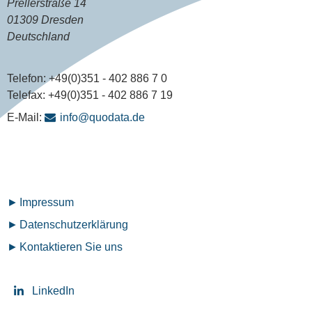
Prellerstraße 14
01309 Dresden
Deutschland
Telefon:
+49(0)351 - 402 886 7 0
Telefax:
+49(0)351 - 402 886 7 19
E-Mail:
info@quodata.de
Fußzeilenmenü
Impressum
Datenschutz­erklärung
Kontaktieren Sie uns
LinkedIn