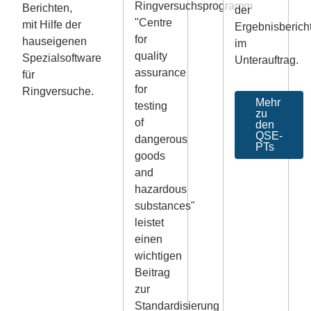
Ringversuchsprogramm
Berichten,
der
"Centre
mit Hilfe der
Ergebnisberich
for
hauseigenen
im
quality
Spezialsoftware
Unterauftrag.
assurance
für
for
Ringversuche.
Mehr
testing
zu
of
den
QSE-
dangerous
PTs
goods
and
hazardous
substances"
leistet
einen
wichtigen
Beitrag
zur
Standardisierung