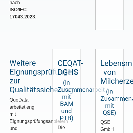
nach
ISO/IEC
17043:2023
.
Weitere
CEQAT-
Lebensmit
Eignungsprüfungen
DGHS
von
zur
Milcherz
(in
Qualitätssicherung
Zusammenarbeit
(in
mit
Zusammena
QuoData
BAM
mit
arbeitet eng
und
QSE)
mit
PTB)
Eignungsprüfungsanbietern
QSE
Die
und
GmbH