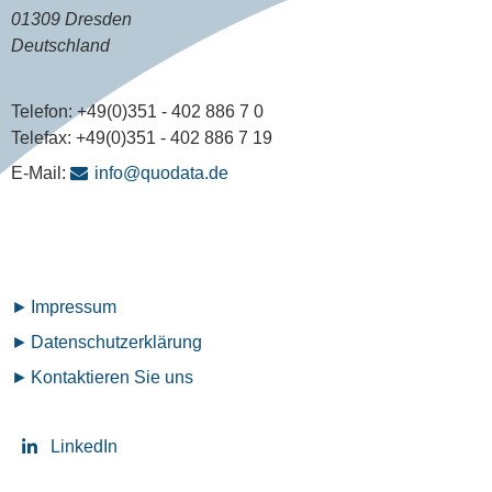
01309 Dresden
Deutschland
Telefon:
+49(0)351 - 402 886 7 0
Telefax:
+49(0)351 - 402 886 7 19
E-Mail:
info@quodata.de
Fußzeilenmenü
Impressum
Datenschutz­erklärung
Kontaktieren Sie uns
LinkedIn