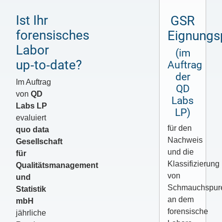
Ist Ihr
GSR
forensisches
Eignungs
Labor
(im
up‑to‑date?
Auftrag
der
Im Auftrag
QD
von
QD
Labs
Labs LP
LP)
evaluiert
für den
quo data
Nachweis
Gesellschaft
und die
für
Klassifizierung
Qualitätsmanagement
von
und
Schmauchspur
Statistik
an dem
mbH
forensische
jährliche