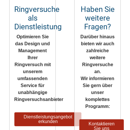
Ringversuche
Haben Sie
als
weitere
Dienstleistung
Fragen?
Optimieren Sie
Darüber hinaus
das Design und
bieten wir auch
Management
zahlreiche
Ihrer
weitere
Ringversuch mit
Ringversuche
unserem
an.
umfassenden
Wir informieren
Service für
Sie gern über
unabhängige
unser
Ringversuchsanbieter
komplettes
Programm:
Dienstleistungsangebot
erkunden
Kontaktieren
Sie uns