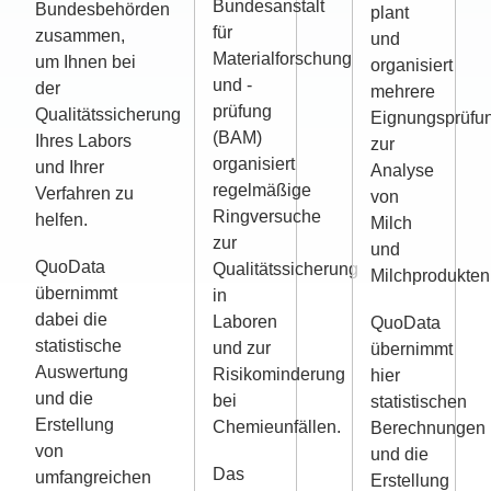
Bundesanstalt
Bundesbehörden
plant
für
zusammen,
und
Materialforschung
um Ihnen bei
organisiert
und -
der
mehrere
prüfung
Qualitätssicherung
Eignungsprüfu
(BAM)
Ihres Labors
zur
organisiert
und Ihrer
Analyse
regelmäßige
Verfahren zu
von
Ringversuche
helfen.
Milch
zur
und
QuoData
Qualitätssicherung
Milchprodukten
übernimmt
in
dabei die
Laboren
QuoData
statistische
und zur
übernimmt
Auswertung
Risikominderung
hier
und die
bei
statistischen
Erstellung
Chemieunfällen.
Berechnungen
von
und die
Das
umfangreichen
Erstellung