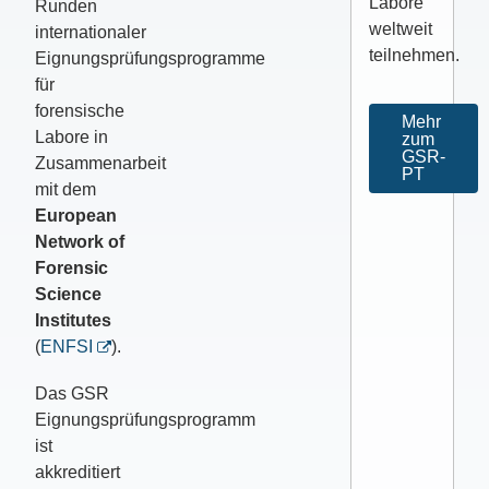
Labore
Runden
weltweit
internationaler
teilnehmen.
Eignungsprüfungsprogramme
für
forensische
Mehr
Labore in
zum
GSR-
Zusammenarbeit
PT
mit dem
European
Network of
Forensic
Science
Institutes
(
ENFSI
).
Das GSR
Eignungsprüfungsprogramm
ist
akkreditiert