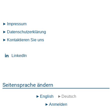
Fußzeilenmenü
Impressum
Datenschutz­erklärung
Kontaktieren Sie uns
LinkedIn
Seitensprache ändern
English
Deutsch
Benutzermenü
Anmelden