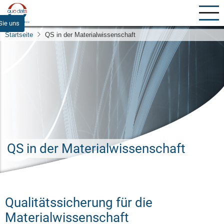
Direkt
zum
Sie uns
Inhalt
Startseite
QS in der Materialwissenschaft
QS in der Materialwissenschaft
Qualitätssicherung für die
Materialwissenschaft