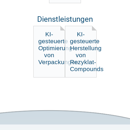
Dienstleistungen
KI-
KI-
gesteuerte
gesteuerte
Optimierung
Herstellung
von
von
Verpackungen
Rezyklat-
Compounds