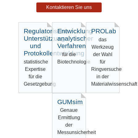
Kontaktieren Sie uns
Regulatorische
Entwicklung
PROLab
Unterstützung
analytischer
das
und
Verfahren
Werkzeug
Protokollentwicklung
für die
der Wahl
statistische
Biotechnologie
für
Expertise
Ringversuche
für die
in der
Gesetzgebung
Materialwissenschaft
GUMsim
Genaue
Ermittlung
der
Messunsicherheit