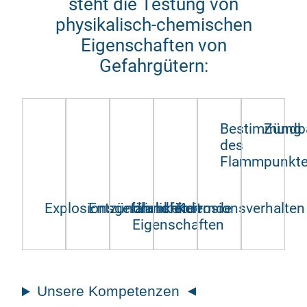
steht die Testung von
physikalisch-chemischen
Eigenschaften von
Gefahrgütern:
Bestimmung
Zündba
des
Flammpunkt
Explosionsgefährlichkeit
Entzündlichkeit
brandfördernde
Korrosionsverhalten
Eigenschaften
Unsere Kompetenzen