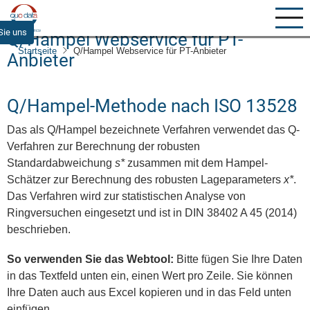
Direkt
zum
Sie uns
Q/Hampel Webservice für PT-
Inhalt
Startseite
Q/Hampel Webservice für PT-Anbieter
Anbieter
Q/Hampel-Methode nach ISO 13528
Das als Q/Hampel bezeichnete Verfahren verwendet das Q-
Verfahren zur Berechnung der robusten
Standardabweichung
s*
zusammen mit dem Hampel-
Schätzer zur Berechnung des robusten Lageparameters
x*
.
Das Verfahren wird zur statistischen Analyse von
Ringversuchen eingesetzt und ist in DIN 38402 A 45 (2014)
beschrieben.
So verwenden Sie das Webtool:
Bitte fügen Sie Ihre Daten
in das Textfeld unten ein, einen Wert pro Zeile. Sie können
Ihre Daten auch aus Excel kopieren und in das Feld unten
einfügen.