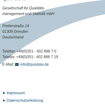
Gesellschaft für Qualitäts-
management und Statistik mbH
Prellerstraße 14
01309 Dresden
Deutschland
Telefon:
+49(0)351 - 402 886 7 0
Telefax:
+49(0)351 - 402 886 7 19
E-Mail:
info@quodata.de
Fußzeilenmenü
Impressum
Datenschutz­erklärung