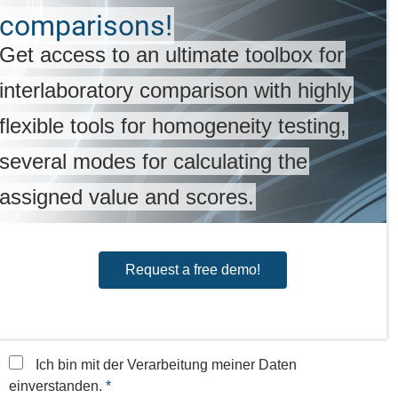
comparisons!
Get access to an ultimate toolbox for
From data science to decision science
interlaboratory comparison with highly
learn how QuoData helps you achieve
Enhance your lab's proficiency and
Streamline your EQA processes,
flexible tools for homogeneity testing,
your goals through its artificial
automate workflows, seamless
compliance!
several modes for calculating the
enrollment and evaluate the data entry —
intelligence and machine learning
Join our webinar on
ISO 17043
,
assigned value and scores.
consulting services.
ISO 5725
, and
all in one powerful tool.
ISO 13528
standards.
Request a free demo today!
Request a free demo!
Contact today!
Register now!
Ich bin mit der Verarbeitung meiner Daten
einverstanden.