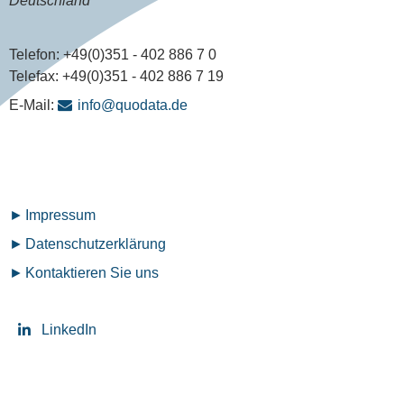
Deutschland
Telefon:
+49(0)351 - 402 886 7 0
Telefax:
+49(0)351 - 402 886 7 19
E-Mail:
info@quodata.de
Fußzeilenmenü
Impressum
Datenschutz­erklärung
Kontaktieren Sie uns
LinkedIn