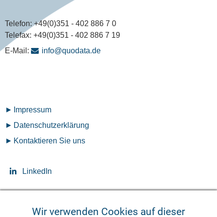
Telefon:
+49(0)351 - 402 886 7 0
Telefax:
+49(0)351 - 402 886 7 19
E-Mail:
info@quodata.de
Fußzeilenmenü
Impressum
Datenschutz­erklärung
Kontaktieren Sie uns
LinkedIn
Wir verwenden Cookies auf dieser