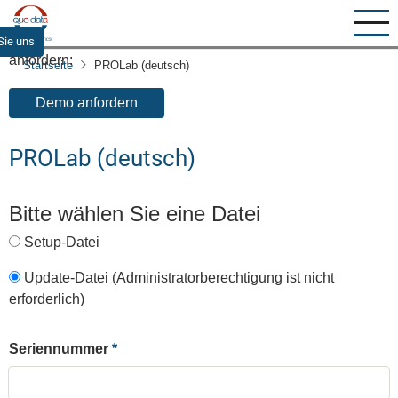
Direkt
zum
Eine kostenlose Demoversion von PROLab können Sie hier
Sie uns
Inhalt
anfordern:
Startseite
PROLab (deutsch)
Demo anfordern
PROLab (deutsch)
Bitte wählen Sie eine Datei
Setup-Datei
Update-Datei (Administratorberechtigung ist nicht
erforderlich)
Seriennummer